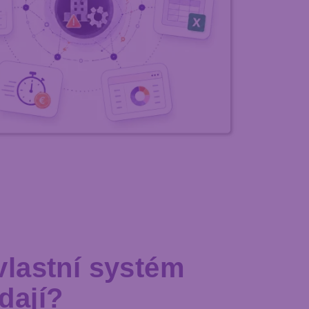
vlastní systém
dají?