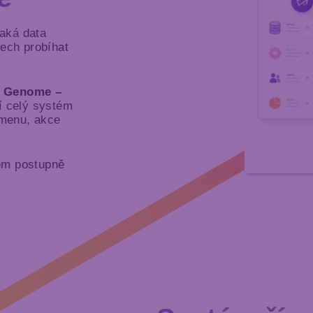
aká data
sech probíhat
m Genome –
í celý systém
 menu, akce
tém postupně