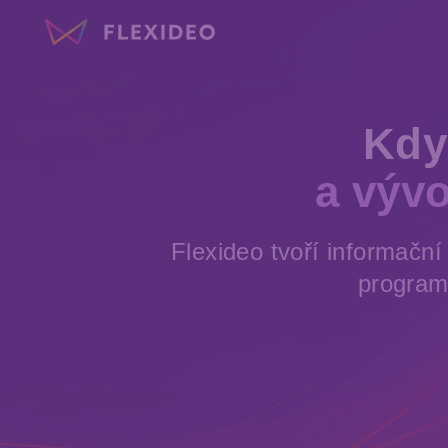
Kdy
a vývo
Flexideo tvoří informačn
programo