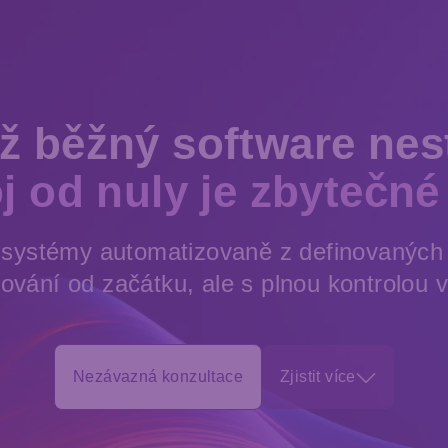
ž běžný software nest
j od nuly je zbytečné 
í systémy automatizovaně z definovanýc
vání od začátku, ale s plnou kontrolou 
Nezávazná konzultace
Zjistit více