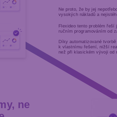
Ne proto, že by jej nepotřeb
vysokých nákladů a nejistéh
Flexideo tento problém řeší 
ručním programováním od z
Díky automatizované tvorbě 
k vlastnímu řešení, nižší rea
než při klasickém vývoji od 
my, ne
e