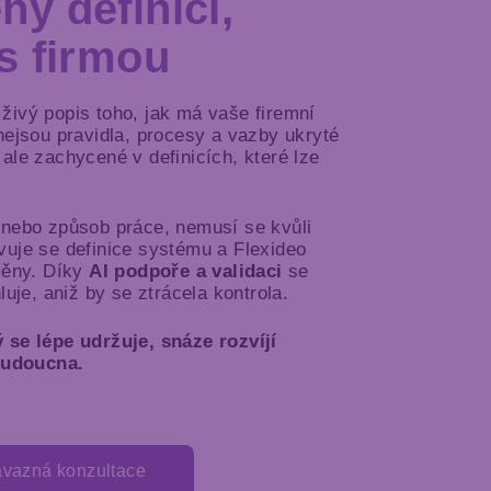
ný definicí,
 s firmou
ivý popis toho, jak má vaše firemní
nejsou pravidla, procesy a vazby ukryté
ale zachycené v definicích, které lze
 nebo způsob práce, nemusí se kvůli
uje se definice systému a Flexideo
měny. Díky
AI podpoře a validaci
se
luje, aniž by se ztrácela kontrola.
 se lépe udržuje, snáze rozvíjí
 budoucna.
vazná konzultace