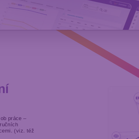
ní
ob práce –
 ručních
emi. (viz. též