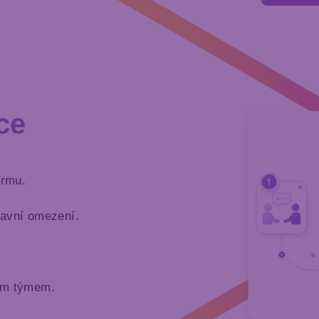
ce
irmu.
lavní omezení.
ším týmem.