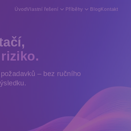
Úvod
Vlastní řešení
Příběhy
Blog
Kontakt
ačí,
riziko.
h požadavků – bez ručního
výsledku.