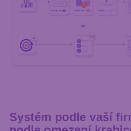
Systém podle vaší fir
podle omezení krabic