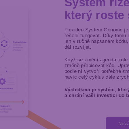
Systém říze
který roste
Flexideo System Genome je ž
řešení fungovat. Díky tomu 
jen v ručně napsaném kódu, 
dál rozvíjet.
Když se změní agenda, role
změně přepisovat kód. Uprav
podle ní vytvoří potřebné z
navíc celý cyklus dále zrych
Výsledkem je systém, který
a chrání vaši investici do
Nezá