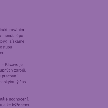
trukturováním
a menší, lépe
tory), získáme
postupu
mu.
ů
– Klíčové je
tupných zdrojů,
e pracovní
poskytnutý čas
tálé hodnocení,
řuje ke kýženému