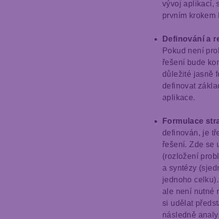
vývoj aplikací,
prvním krokem k
Definování a 
Pokud není pro
řešení bude ko
důležité jasně
definovat zákla
aplikace.
Formulace str
definován, je tř
řešení. Zde se 
(rozložení prob
a syntézy (sjed
jednoho celku).
ale není nutné 
si udělat předs
následně analyz