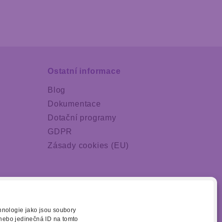
Ostatní informace
Blog
Dokumentace
Dotační programy
GDPR
Zásady cookies (EU)
chnologie jako jsou soubory
 nebo jedinečná ID na tomto