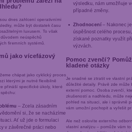
í problému záleží na
výsledku, nám umožňuje v
dhledu?
případné změny.
jsou dnes zahlcení operativními
Zhodnocení
– Nakonec je 
sledky, může být dostatek času
osažitelným luxusem. To však
úspěšnost celého procesu
t důvodem neúspěchů
získané poznatky využít př
ých firemních systémů.
výzvách.
mů jako vícefázový
Pomoc zvenčí? Pomůž
kladené otázky
eme chápat jako cyklický proces
Je snadné se ztratit ve vlastní pr
zi kterými je nutné flexibilně
důležité detaily. Právě zde může 
 přináší specifické úkoly, které
externí pomoc. Osoba zvenčí, kt
úspěchu:
zkušeností a nadhledu, může nej
pohled na situaci, ale i správně p
roblému
– Zcela zásadním
vám umožní pochopit a vyřešit pr
ědomění si, že se nacházíme
tuaci. Ať už jde o formulaci
Ale než oslovíte externího odborn
vlastní analýzu – pomůže vám to 
y v závěrečné práci nebo