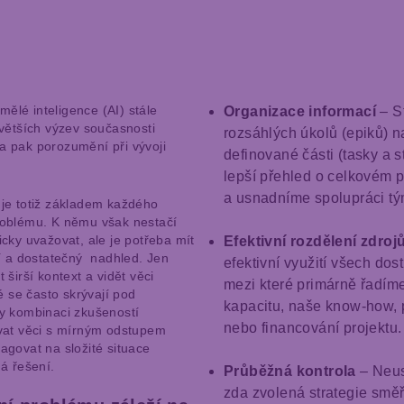
umělé inteligence (AI) stále
Organizace informací
– S
větších výzev současnosti
rozsáhlých úkolů (epiků) n
 pak porozumění při vývoji
definované části (tasky a s
lepší přehled o celkovém 
a usnadníme spolupráci tý
je totiž základem každého
oblému. K němu však nestačí
cky uvažovat, ale je potřeba mít
Efektivní rozdělení zdroj
í a dostatečný nadhled. Jen
efektivní využití všech dos
širší kontext a vidět věci
mezi které primárně řadím
é se často skrývají pod
kapacitu, naše know-how, 
y kombinaci zkušeností
nebo financování projektu.
vat věci s mírným odstupem
govat na složité situace
á řešení.
Průběžná kontrola
– Neus
zda zvolená strategie smě