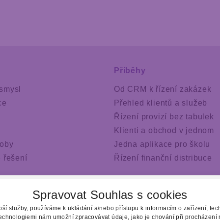
Příběhy
smysl
Od CRM k řízení zakázek
ce
Přehled klientů a služeb
Řízení provizí bez tabulek
Klienti a obchod v jednom
roby
Jedna aplikace pro školu
 řešení
Řízení finanční distribuce
ideo
Spravovat Souhlas s cookies
ší služby, používáme k ukládání a/nebo přístupu k informacím o zařízení, te
technologiemi nám umožní zpracovávat údaje, jako je chování při procházení