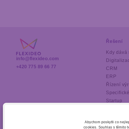
Řešení
Kdy dává 
info@flexideo.com
Digitaliza
+420 775 89 66 77
CRM
ERP
Řízení vý
Specifické
Startup
Proč Flex
Abychom poskytli co nejlep
cookies. Souhlas s těmito 