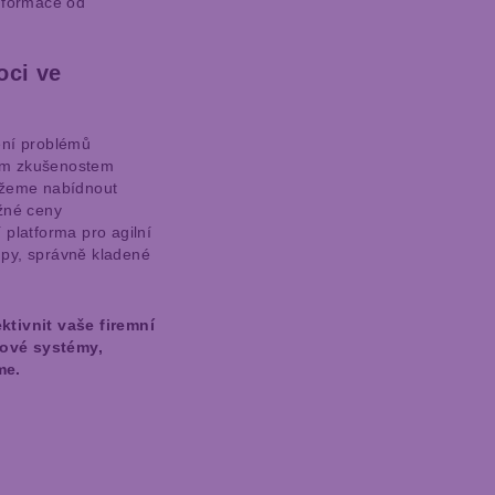
informace od
ci ve
ení problémů
im zkušenostem
žeme nabídnout
žné ceny
 platforma pro agilní
py, správně kladené
ktivnit vaše firemní
ové systémy,
me.