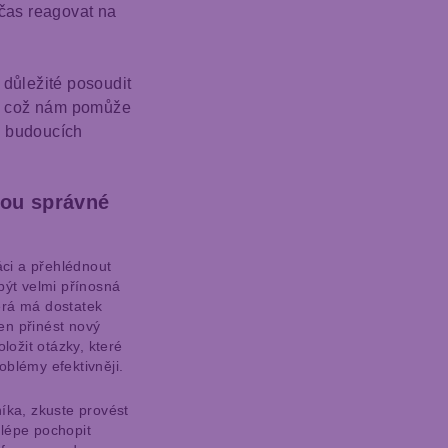
čas reagovat na
důležité posoudit
, což nám pomůže
i budoucích
ou správné
áci a přehlédnout
být velmi přínosná
erá má dostatek
en přinést nový
oložit otázky, které
oblémy efektivněji.
íka, zkuste provést
lépe pochopit