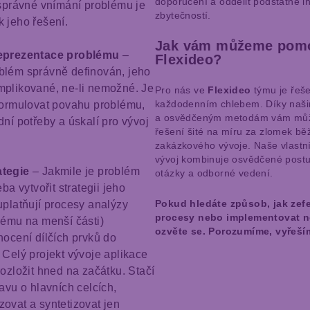
doporučení a oddělit podstatné 
 správné vnímání problému je
zbytečností.
 jeho řešení.
Jak vám můžeme pomo
reprezentace problému
–
Flexideo?
blém správně definován, jeho
mplikované, ne-li nemožné. Je
Pro nás ve
Flexideo
týmu je řeš
každodenním chlebem. Díky naš
 formulovat povahu problému,
a osvědčeným metodám vám mů
dní potřeby a úskalí pro vývoj
řešení šité na míru za zlomek bě
zakázkového vývoje. Naše vlastní
vývoj kombinuje osvědčené postu
ategie
– Jakmile je problém
otázky a odborné vedení.
eba vytvořit strategii jeho
Pokud hledáte způsob, jak zefe
uplatňují procesy analýzy
procesy nebo implementovat n
lému na menší části)
ozvěte se. Porozumíme, vyřeší
nocení dílčích prvků do
 Celý projekt vývoje aplikace
rozložit hned na začátku. Stačí
tavu o hlavních celcích,
ovat a syntetizovat jen