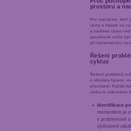
Proč pochopen
prostoru a na
Pro manažery, kteří 
úkoly a tlakem na vý
a nadhled často ned
paradoxně může bý
při implementaci nov
Řešení problé
cyklus
Řešení problémů můž
s několika fázemi, me
přecházet. Každá fáze
vedou k celkovému 
Identifikace p
momentem je uv
v problémové si
výzkumné otázk