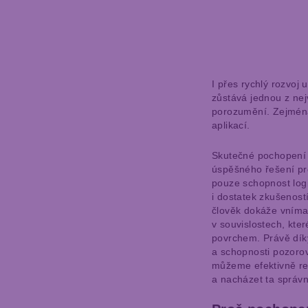
I přes rychlý rozvoj 
zůstává jednou z nej
porozumění. Zejména
aplikací.
Skutečné pochopení 
úspěšného řešení pr
pouze schopnost logi
i dostatek zkušenost
člověk dokáže vnímat 
v souvislostech, kter
povrchem. Právě dík
a schopnosti pozoro
můžeme efektivně rea
a nacházet ta správn